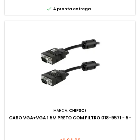
DVI), oferecendo um sistema de presilhas que é destravado

A pronta entrega
por um botão.
MARCA:
CHIPSCE
CABO VGA+VGA 1.5M PRETO COM FILTRO 018-9571 - 5+