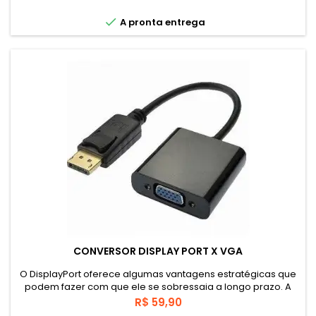
base
tela certa.

A pronta entrega
CONVERSOR DISPLAY PORT X VGA
O DisplayPort oferece algumas vantagens estratégicas que
podem fazer com que ele se sobressaia a longo prazo. A
diferença mais visível é que o conector é muito menor e
Preço
R$ 59,90
dispensa o uso de parafusos de retenção (como no VGA e