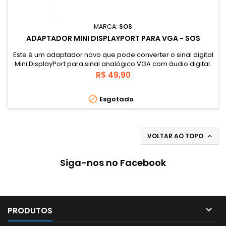
MARCA:
SOS
ADAPTADOR MINI DISPLAYPORT PARA VGA - SOS
Este é um adaptador novo que pode converter o sinal digital
Mini DisplayPort para sinal analógico VGA com áudio digital.
dispositivos de entrada Mini DisplayPort macho para ser
Preço
R$ 49,90
ligado até o monitor do computador, projetor ou outra tela.

Esgotado
VOLTAR AO TOPO

Siga-nos no Facebook

PRODUTOS