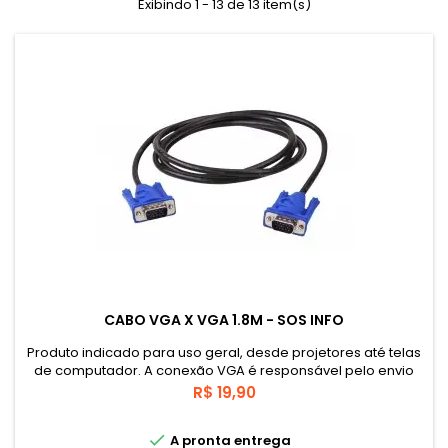
Exibindo 1 - 13 de 13 item(s)
CABO VGA X VGA 1.8M - SOS INFO
Produto indicado para uso geral, desde projetores até telas
de computador. A conexão VGA é responsável pelo envio
das imagens provenientes de um computador ou emissor e
Preço
R$ 19,90
permite montar grandes espetáculos, uma vez ligados a
tela certa.

A pronta entrega