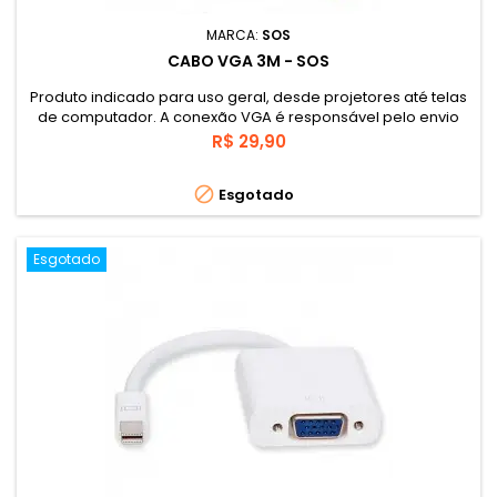
MARCA:
SOS
CABO VGA 3M - SOS
Produto indicado para uso geral, desde projetores até telas
de computador. A conexão VGA é responsável pelo envio
das imagens provenientes de um computador ou emissor e
Preço
R$ 29,90
permite montar grandes espetáculos, uma vez ligados a
tela certa.

Esgotado
Esgotado