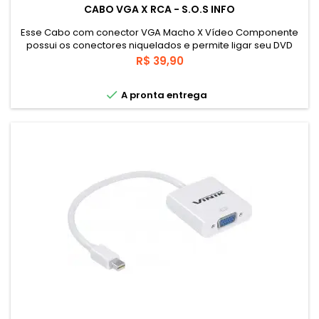
CABO VGA X RCA - S.O.S INFO
Esse Cabo com conector VGA Macho X Vídeo Componente
possui os conectores niquelados e permite ligar seu DVD
Player ou qualquer outro aparelho com saída de vídeo
Preço
R$ 39,90
componente em um projetor.

A pronta entrega