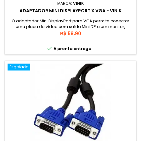
MARCA:
VINIK
ADAPTADOR MINI DISPLAYPORT X VGA - VINIK
O adaptador Mini DisplayPort para VGA permite conectar
uma placa de vídeo com saída Mini DP a um monitor,
televisor ou projetor com entrada VGA. Funciona somente do
Preço
R$ 59,90
Mini DisplayPort para VGA, o caminho contrário não funciona.
Converte sinal digital em sinal analógico.

A pronta entrega
Esgotado