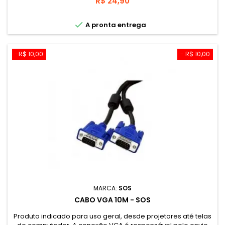
Preço
R$ 24,90

A pronta entrega
-R$ 10,00
- R$ 10,00
MARCA:
SOS
CABO VGA 10M - SOS
Produto indicado para uso geral, desde projetores até telas