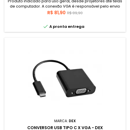
Produto indicado para uso geral, desde projetores até telas
de computador. A conexão VGA é responsável pelo envio
das imagens provenientes de um computador ou emissor e
Preço
Preço
R$ 81,90
R$ 89,90
permite montar grandes espetáculos, uma vez ligados a
base
tela certa.

A pronta entrega
MARCA:
DEX
CONVERSOR USB TIPO C X VGA - DEX