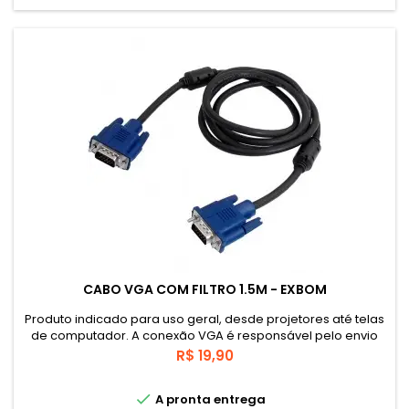
CABO VGA COM FILTRO 1.5M - EXBOM
Produto indicado para uso geral, desde projetores até telas
de computador. A conexão VGA é responsável pelo envio
das imagens provenientes de um computador ou emissor e
Preço
R$ 19,90
permite montar grandes espetáculos, uma vez ligados a
tela certa.

A pronta entrega