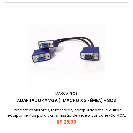
MARCA:
SOS
ADAPTADOR Y VGA (1 MACHO X 2 FÊMEA) - SOS
Conecta monitores, televisores, computadores, e outros
equipamentos para transmissão de vídeo por conexão VGA,
sendo muito cômodo para aparelhos monitores ou
Preço
R$ 25,00
televisores que precisam ficar longe dos computadores,
projetores e outros aparelhos.