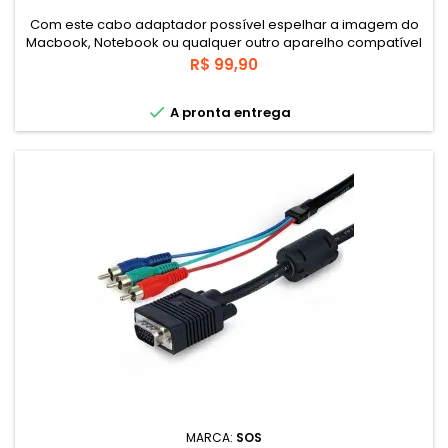
Com este cabo adaptador possível espelhar a imagem do
Macbook, Notebook ou qualquer outro aparelho compatível
com a tecnologia USB-C em Monitores que possuam a
Preço
R$ 99,90
conexão VGA DB-15. Transmite conteúdos de forma prática e
com alta resolução Full HD 1080p sem nenhuma perda de

A pronta entrega
qualidade.
MARCA:
SOS