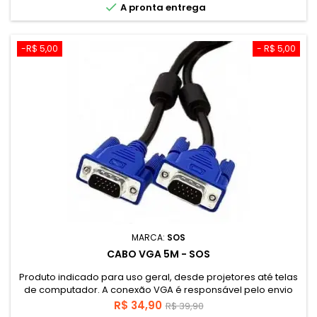

A pronta entrega
-R$ 5,00
- R$ 5,00
MARCA:
SOS
CABO VGA 5M - SOS
Produto indicado para uso geral, desde projetores até telas
de computador. A conexão VGA é responsável pelo envio
das imagens provenientes de um computador ou emissor e
Preço
Preço
R$ 34,90
R$ 39,90
permite montar grandes espetáculos, uma vez ligados a