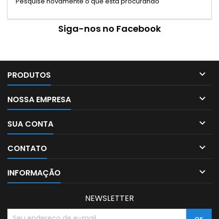
Pesquise novamente o que está procurando
Siga-nos no Facebook

PRODUTOS

NOSSA EMPRESA

SUA CONTA

CONTATO

INFORMAÇÃO
NEWSLETTER