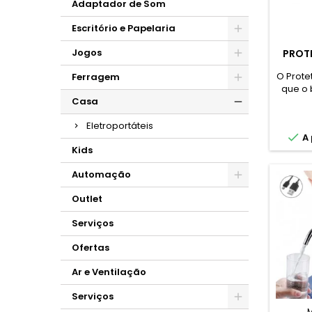
Adaptador de Som
Escritório e Papelaria
Jogos
PROT
O Prote
Ferragem
que o 
pontia
Casa
na 
Eletroportáteis
elétric

A 
são 
Kids
tend
qual
Automação
alcance
cor br
Outlet
menos 
as cr
Serviços
tempo 
na
Ofertas
Ar e Ventilação
Serviços