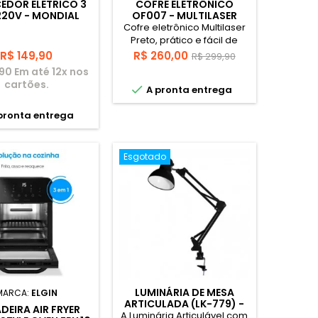
EDOR ELETRICO 3
COFRE ELETRÔNICO
 220V - MONDIAL
OF007 - MULTILASER
Cofre eletrônico Multilaser
Preto, prático e fácil de
manusear indispensável
Preço
Preço
Preço
R$ 149,90
R$ 260,00
R$ 299,90
para guardar bens de
,90 Em até 12x nos
base
valor. Desenvolvido com
cartões.

A pronta entrega
painel eletrônico e Led,
dupla tava de segurança e
pronta entrega
fabricado em aço
reforçado para garantir a
segurança dos seus
pertences. Funciona com 4
Esgotado
pilhas AA, com capacidade
de fixação em parece ou
no chão, além disso tudo,
ele conta com um...
LUMINÁRIA DE MESA
MARCA:
ELGIN
ARTICULADA (LK-779) -
DEIRA AIR FRYER
LUATEK
A Luminária Articulável com