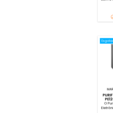
Para 
precis
Vent
Vent
Indi
ambi
esco
igreja
Esgota
MA
PURI
PE12
O Pur
Eletrô
Pure 4x 