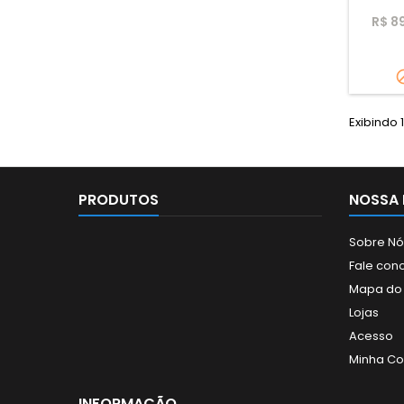
Cin
R$ 8
tecnolo
press
seu 
Exibindo 1
PRODUTOS
NOSSA 
Sobre Nó
Fale con
Mapa do 
Lojas
Acesso
Minha Co
INFORMAÇÃO