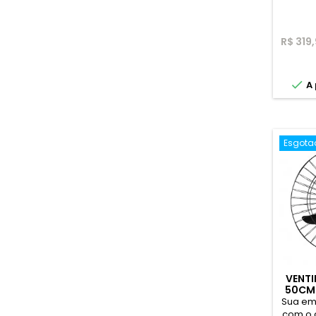
R$ 319

A 
Esgota
VENTI
50CM 
Sua emp
com o a