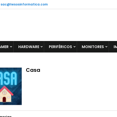
sac@lwsosinformatica.com
AMER
HARDWARE
PERIFÉRICOS
MONITORES
I
Casa
gorias