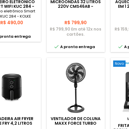
EIRO ELETRÔNICO
MICROONDAS 32 LITROS
AQUEC
T WIFI KUC 284 -
220V CMS46AB -
EM 1
KOLKE
CONSUL
ro eletrônico Smart
 KUC 284 - KOLKE
Preço
Preço
R$ 490,00
R$ 799,90
R$ 799,90 Em até 12x nos
R$ 159
cartões.
pronta entrega


A pronta entrega
A 
Novo
ADEIRA AIR FRYER
VENTILADOR DE COLUNA
 FRY 4,2 LITROS
MAXX FORCE TURBO
FRITA
.600W - ELGIN
160W BVT450 - BRITÂNIA