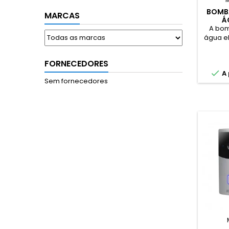
BOMB
MARCAS
Á
RECAR
A bom
água el
é un
galões
FORNECEDORES
10l

A 
Sem fornecedores