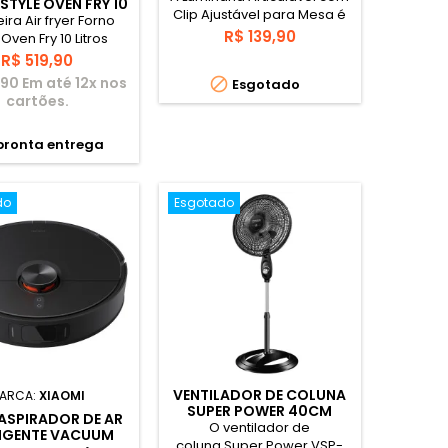
STYLE OVEN FRY 10
Clip Ajustável para Mesa é
S 1.400W - ELGIN
eira Air fryer Forno
ideal para você que estuda
Preço
R$ 139,90
 Oven Fry 10 Litros
ou trabalha e preza por um
 Grelha Removível
Preço
R$ 519,90
ambiente mais iluminando.
 Painel Digital
90 Em até 12x nos

Esgotado
A Luminária Articulada de
cartões.
Mesa vai lhe auxiliar,
deixando o ambiente mais
claro, favorecendo para a
pronta entrega
sua concentração e foco, e
deixando também o
ambiente com um visual
do
Esgotado
mais moderno. Ela é
compatível com lâmpadas
E27,...
VENTILADOR DE COLUNA
ARCA:
XIAOMI
SUPER POWER 40CM
ASPIRADOR DE AR
(220V) PRETO - MONDIAL
O ventilador de
LIGENTE VACUUM
coluna Super Power VSP-