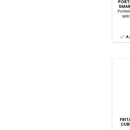
PORT
SMAR
Portei
WIFI

A 
FRIT
CUBE
1