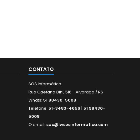
CONTATO
SOS Informática
Rua Caetano Dihl, 516 - Alvorada / RS
Whats:
51 98430-5008
Telefone:
51-3483-4656 | 51 98430-
5008
O email:
sac@lwsosinformatica.com