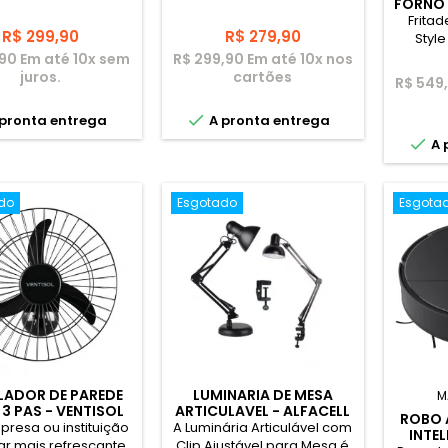
FORNO 
LITRO
Fritad
Preço
Preço
R$ 299,90
R$ 279,90
Style
1.400W
,90 Em até 10x sem
R$ 299,90 Em até 10x nos
com
juros.
cartões
R$ 549,

pronta entrega
A pronta entrega

A 
do
Esgotado
Esgota
LADOR DE PAREDE
LUMINARIA DE MESA
M
3 PAS - VENTISOL
ARTICULAVEL - ALFACELL
ROBO 
resa ou instituição
A Luminária Articulável com
INTE
r mais refrescante.
Clip Ajustável para Mesa é