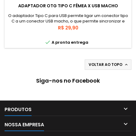
ADAPTADOR OTG TIPO C FÊMEA X USB MACHO
O adaptador Tipo C para USB permite ligar um conector tipo
C a um conector USB macho, o que permite sincronizar e
carregar o seu dispositivo.
Preço
R$ 29,90

A pronta entrega
VOLTAR AO TOPO

Siga-nos no Facebook

PRODUTOS

NOSSA EMPRESA