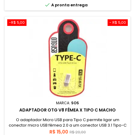

A pronta entrega
-R$ 5,00
- R$ 5,00
MARCA:
SOS
ADAPTADOR OTG V8 FÊMEA X TIPO C MACHO
O adaptador Micro USB para Tipo C permite ligar um
conector micro USB fêmea 2.0 a um conector USB 3.1 Tipo-C
macho, o que permite sincronizar e carregar o seu
Preço
Preço
R$ 15,00
R$ 20,00