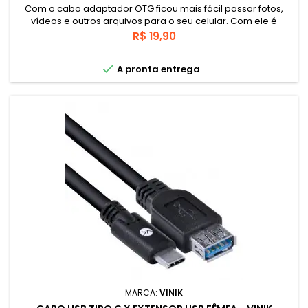
Com o cabo adaptador OTG ficou mais fácil passar fotos,
vídeos e outros arquivos para o seu celular. Com ele é
possível conectar mouse, câmera, teclado, Pen-drive e
Preço
R$ 19,90
outros acessórios ao seu aparelho.

A pronta entrega
MARCA:
VINIK