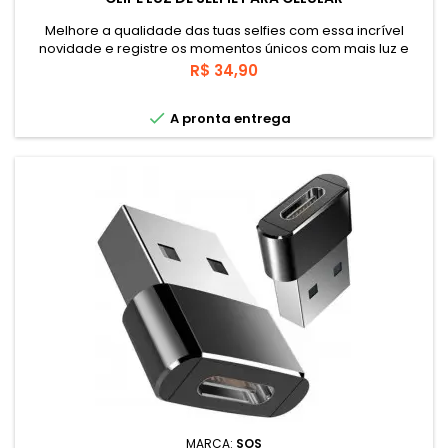
Melhore a qualidade das tuas selfies com essa incrível
novidade e registre os momentos únicos com mais luz e
brilho.3 níveis de luz de Led.
Preço
R$ 34,90

A pronta entrega
MARCA:
SOS