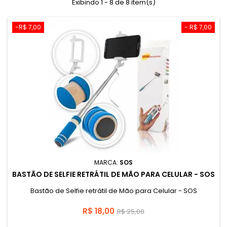
Exibindo 1 - 8 de 8 item(s)
-R$ 7,00
- R$ 7,00
MARCA:
SOS
BASTÃO DE SELFIE RETRÁTIL DE MÃO PARA CELULAR - SOS
Bastão de Selfie retrátil de Mão para Celular - SOS
Preço
Preço
R$ 18,00
R$ 25,00
base