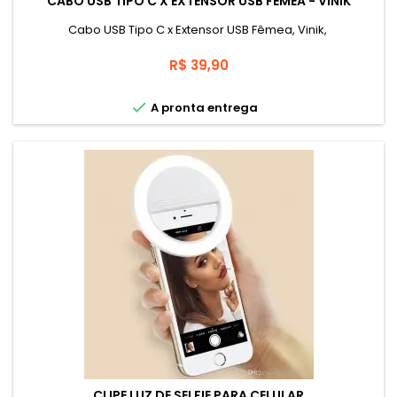
CABO USB TIPO C X EXTENSOR USB FÊMEA - VINIK
Cabo USB Tipo C x Extensor USB Fêmea, Vinik,
Preço
R$ 39,90

A pronta entrega
CLIPE LUZ DE SELFIE PARA CELULAR