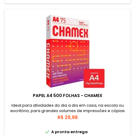
PAPEL A4 500 FOLHAS - CHAMEX
Ideal para atividades do dia a dia em casa, na escola ou
escritório, para grandes volumes de impressões e cópias
em equipamentos de alta velocidade.
Preço
R$ 29,98

A pronta entrega