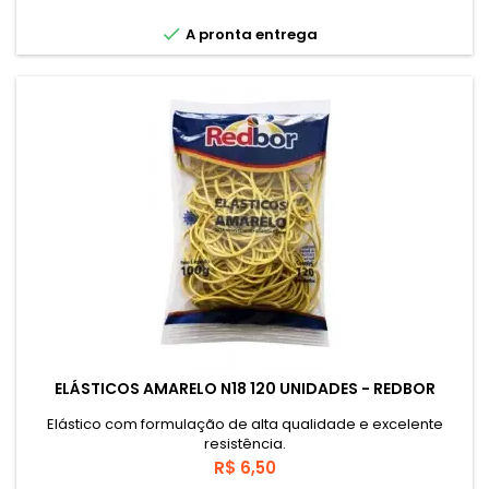

A pronta entrega
ELÁSTICOS AMARELO N18 120 UNIDADES - REDBOR
Elástico com formulação de alta qualidade e excelente
resistência.
Preço
R$ 6,50