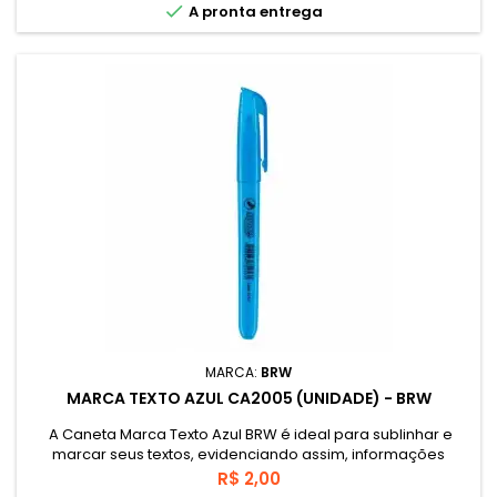

A pronta entrega
MARCA:
BRW
MARCA TEXTO AZUL CA2005 (UNIDADE) - BRW
A Caneta Marca Texto Azul BRW é ideal para sublinhar e
marcar seus textos, evidenciando assim, informações
importantes.
Preço
R$ 2,00