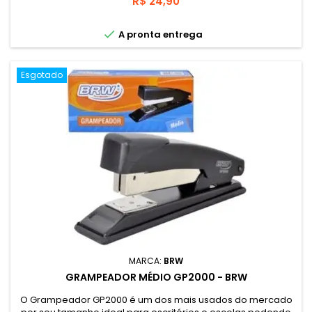
Preço
R$ 24,90
possíveis de usar nesse grampeador: 26/6 e 24/6 para até
20 folhas

A pronta entrega
Esgotado
MARCA:
BRW
GRAMPEADOR MÉDIO GP2000 - BRW
O Grampeador GP2000 é um dos mais usados do mercado