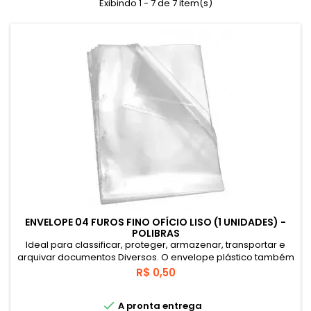
Exibindo 1 - 7 de 7 item(s)
ENVELOPE 04 FUROS FINO OFÍCIO LISO (1 UNIDADES) -
POLIBRAS
Ideal para classificar, proteger, armazenar, transportar e
arquivar documentos Diversos. O envelope plástico também
é muito utilizado com refil para pastas catálogo e portfólio.
Preço
R$ 0,50

A pronta entrega