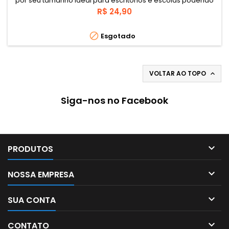
por seu tamanho ideal para escritórios e escolas podendo
grampear até 20 folhas. É importante saber os grampos
Preço
R$ 24,90
possíveis de usar nesse grampeador: 26/6 e 24/6 para até
20 folhas

Esgotado
VOLTAR AO TOPO

Siga-nos no Facebook

PRODUTOS

NOSSA EMPRESA

SUA CONTA

CONTATO