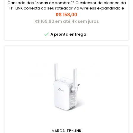
Cansado das "zonas de sombra"? O extensor de alcance da
TP-LINK conecta ao seu roteador via wireless expandindo e
fortalecendo o sinal em áreas que não podiam ser
Preço
R$ 158,00
alcançadas anteriormente. O dispositivo reduz também a
R$ 169,90 em até 4x sem juros
interferência do sinal para assegurar a cobertura Wi-Fi de
confiança por toda sua residência ou escritório.

A pronta entrega
MARCA:
TP-LINK