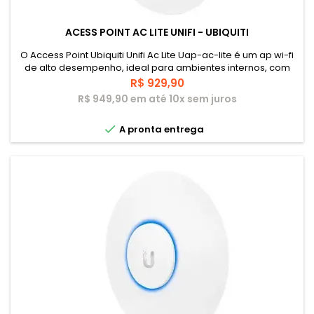
ACESS POINT AC LITE UNIFI - UBIQUITI
O Access Point Ubiquiti Unifi Ac Lite Uap-ac-lite é um ap wi-fi
de alto desempenho, ideal para ambientes internos, com
throughput agregado de +1 Gbps em seus rádios de 5 GHz e
Preço
R$ 929,90
2.4 GHz. Alimentado via PoE ou PoE passivo 24V, possui uma
R$ 949,90 em até 10x sem juros
interface LAN de 1 Gigabit para conectividade de alta
velocidade. Pode ser configurado em poucos minutos e

A pronta entrega
gerenciado via...