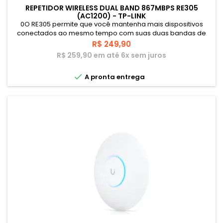
REPETIDOR WIRELESS DUAL BAND 867MBPS RE305
(AC1200) - TP-LINK
0O RE305 permite que você mantenha mais dispositivos
conectados ao mesmo tempo com suas duas bandas de
2.4GHz 300Mbps e 5GHz 867Mbps. Utilize a banda de 2.4GHz
Preço
R$ 249,90
para envio de emails e navegação web, já a banda de 5GHz
R$ 259,90 em até 6x sem juros
desempenha melhor tarefas como jogos online e streaming
em HD.

A pronta entrega