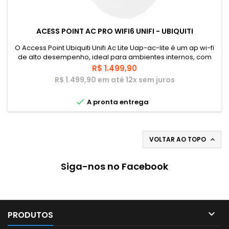
ACESS POINT AC PRO WIFI6 UNIFI - UBIQUITI
O Access Point Ubiquiti Unifi Ac Lite Uap-ac-lite é um ap wi-fi
de alto desempenho, ideal para ambientes internos, com
throughput agregado de +1 Gbps em seus rádios de 5 GHz e
Preço
R$ 1.499,90
2.4 GHz. Alimentado via PoE ou PoE passivo 24V, possui uma
R$ 1.499,90 em até 12x sem juros
interface LAN de 1 Gigabit para conectividade de alta
velocidade. Pode ser configurado em poucos minutos e

A pronta entrega
gerenciado via...
VOLTAR AO TOPO

Siga-nos no Facebook

PRODUTOS