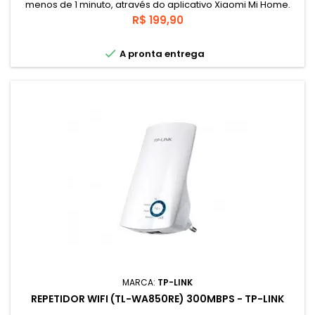
menos de 1 minuto, através do aplicativo Xiaomi Mi Home.
Encontre o posicionamento perfeito para instalar o seu
Preço
R$ 199,90
Repetidor com a ajuda do LED inteligente, que indica o local
ideal para máxima cobertura Wi-Fi. Tenha conexões ainda

A pronta entrega
mais rápidas e estáveis em locais que antes eram
inalcançáveis.
MARCA:
TP-LINK
REPETIDOR WIFI (TL-WA850RE) 300MBPS - TP-LINK