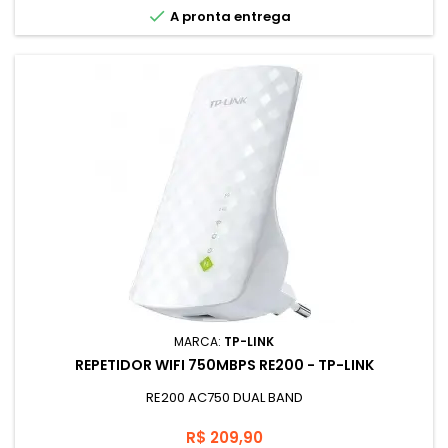
necessidades da rede doméstica mais exigentes, como

A pronta entrega
streaming em HD, jogos on-line e download de arquivos
grandes.
MARCA:
TP-LINK
REPETIDOR WIFI 750MBPS RE200 - TP-LINK
RE200 AC750 DUAL BAND
Preço
R$ 209,90