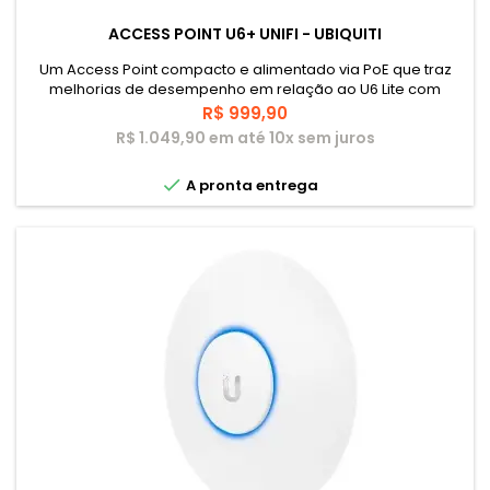
ACCESS POINT U6+ UNIFI - UBIQUITI
Um Access Point compacto e alimentado via PoE que traz
melhorias de desempenho em relação ao U6 Lite com
suporte a WiFi 6 nas duas bandas. É ideal para pequenas e
Preço
R$ 999,90
médias empresas.
R$ 1.049,90 em até 10x sem juros

A pronta entrega