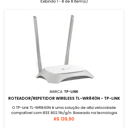
Exibindo 1 - 8 de 8 item(s)
MARCA:
TP-LINK
ROTEADOR/REPETIDOR WIRELESS TL-WR840N - TP-LINK
O TP-Link TL-WR840N é uma solução de alta velocidade
compatível com IEEE 802.11b/g/n. Baseado na tecnologia
802.11n, o TL-WR840N oferece aos usuários desempenho Wi-
Preço
R$ 139,90
Fi de até 300Mbps, que podem atender às suas