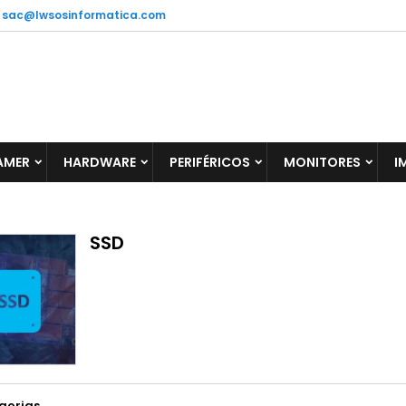
sac@lwsosinformatica.com
AMER
HARDWARE
PERIFÉRICOS
MONITORES
I
SSD
gorias