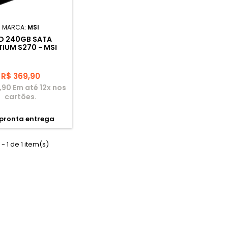
MARCA:
MSI
D 240GB SATA
TIUM S270 - MSI
Preço
R$ 369,90
,90 Em até 12x nos
cartões.
pronta entrega
 - 1 de 1 item(s)