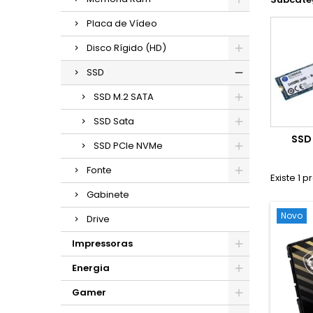
Placa de Vídeo
Disco Rígido (HD)
SSD
SSD M.2 SATA
SSD Sata
SSD
SSD PCIe NVMe
Fonte
Existe 1 p
Gabinete
Novo
Drive
Impressoras
Energia
Gamer