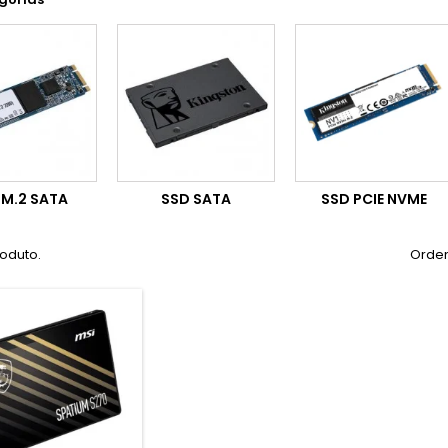
 M.2 SATA
SSD SATA
SSD PCIE NVME
roduto.
Orden