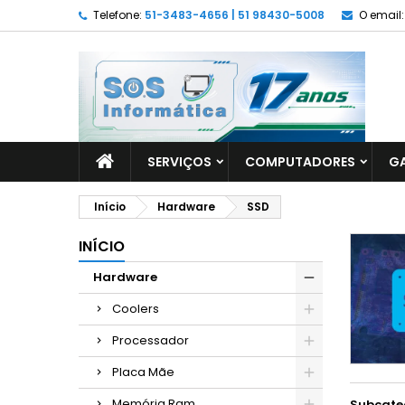
Telefone:
51-3483-4656 | 51 98430-5008
O email:
SERVIÇOS
COMPUTADORES
G
Início
Hardware
SSD
INÍCIO
Hardware
Coolers
Processador
Placa Mãe
Memória Ram
Subcate