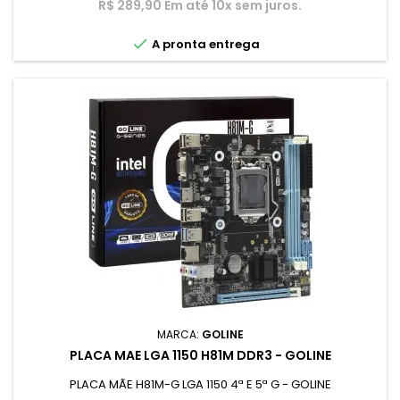
R$ 289,90 Em até 10x sem juros.

A pronta entrega
MARCA:
GOLINE
PLACA MAE LGA 1150 H81M DDR3 - GOLINE
PLACA MÃE H81M-G LGA 1150 4ª E 5ª G - GOLINE