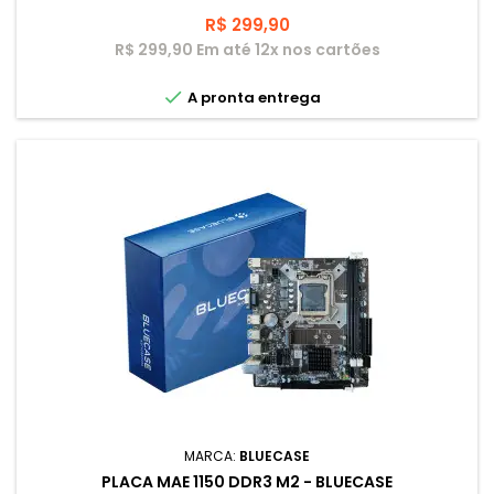
Preço
R$ 299,90
R$ 299,90 Em até 12x nos cartões

A pronta entrega
MARCA:
BLUECASE
PLACA MAE 1150 DDR3 M2 - BLUECASE