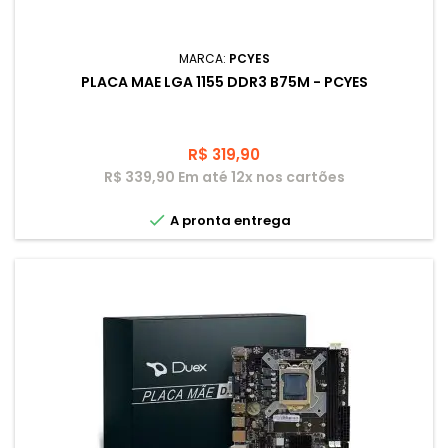
MARCA:
PCYES
PLACA MAE LGA 1155 DDR3 B75M - PCYES
Preço
R$ 319,90
R$ 339,90 Em até 12x nos cartões

A pronta entrega