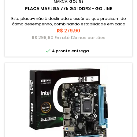
MARCA:
GOLINE
PLACA MAE LGA 775 G41 DDR3 - GO LINE
Esta placa-mãe é destinada a usuários que precisam de
ótimo desempenho, combinando estabilidade em cada
componente. Graças ao chipset Intel G41, esta placa tem
Preço
R$ 279,90
compatibilidade e suporte para processadores Intel Core 2,
R$ 299,90 Em até 12x nos cartões
Pentium e Celeron com LGA 775. O GL-G41-MA inclui suporte
para DDR3 DIMMs expansíveis até 16 GB.

A pronta entrega