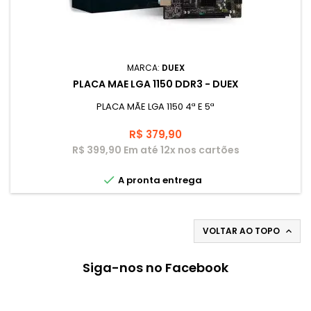
MARCA:
DUEX
PLACA MAE LGA 1150 DDR3 - DUEX
PLACA MÃE LGA 1150 4ª E 5ª
Preço
R$ 379,90
R$ 399,90 Em até 12x nos cartões

A pronta entrega
VOLTAR AO TOPO

Siga-nos no Facebook