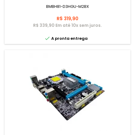
BMBH81-D3HGU-M2BX
Preço
R$ 319,90
R$ 339,90 Em até 10x sem juros.

A pronta entrega