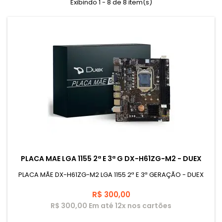
Exibindo 1 - 8 de 8 item(s)
PLACA MAE LGA 1155 2ª E 3ª G DX-H61ZG-M2 - DUEX
PLACA MÃE DX-H61ZG-M2 LGA 1155 2ª E 3ª GERAÇÃO - DUEX
Preço
R$ 300,00
R$ 300,00 Em até 12x nos cartões