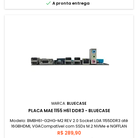

A pronta entrega
MARCA:
BLUECASE
PLACA MAE 1155 H61 DDR3 - BLUECASE
Modelo: BMBH61-G2HG-M2 REV 2.0 Socket LGA 1155DDR3 até
16GBHDMI, VGACompatível com SSDs M.2 NVMe e NGFFLAN
10/100/1000Até 10 USB 2.0Conector para gabinetes USB
Preço
R$ 289,90
3.0(19-pin)¹micro-ATX