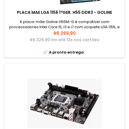
PLACA MAE LGA 1156 1ªGER. H55 DDR3 - GOLINE
A placa-mãe Goline H55M-G é compatível com
processadores Intel Core i5, i3 e i7 com soquete LGA 1156, e
suporta até 8GB de memória RAM DDR3, com velocidade
Preço
R$ 299,90
máxima de 1600MHz. Esta placa-mãe é alimentada pelo
R$ 329,90 Em até 12x nos cartões
chipset Intel H55, que fornece todas as suporte necessário
para o seu processador Intel.

A pronta entrega