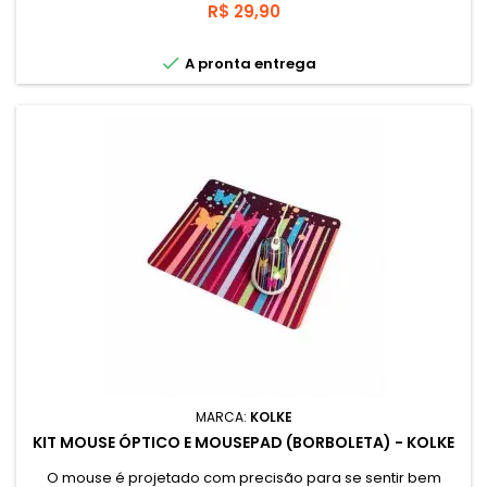
conforto. Mouse Pad é impermeável, com superfície de
Preço
R$ 29,90
pano processado , para melhorar o deslizamento do
mouse.

A pronta entrega
MARCA:
KOLKE
KIT MOUSE ÓPTICO E MOUSEPAD (BORBOLETA) - KOLKE
O mouse é projetado com precisão para se sentir bem