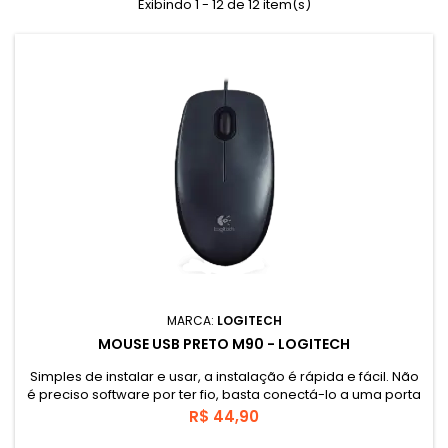
Exibindo 1 - 12 de 12 item(s)
MARCA:
LOGITECH
MOUSE USB PRETO M90 - LOGITECH
Simples de instalar e usar, a instalação é rápida e fácil. Não
é preciso software por ter fio, basta conectá-lo a uma porta
USB e começar a usá-lo. Tamanho padrão, design
Preço
R$ 44,90
ambidestro projetado para as duas mãos, assim você se