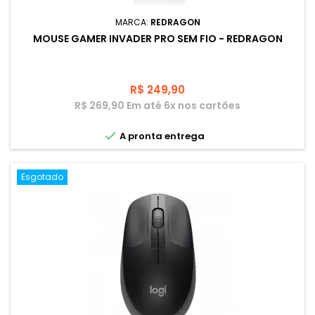
MARCA:
REDRAGON
MOUSE GAMER INVADER PRO SEM FIO - REDRAGON
Preço
R$ 249,90
R$ 269,90 Em até 6x nos cartões

A pronta entrega
Esgotado