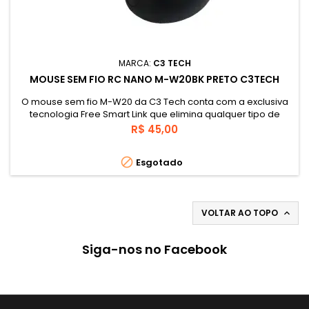
MARCA:
C3 TECH
MOUSE SEM FIO RC NANO M-W20BK PRETO C3TECH
O mouse sem fio M-W20 da C3 Tech conta com a exclusiva
tecnologia Free Smart Link que elimina qualquer tipo de
interferencia na comunicacao com o receptor,
Preço
R$ 45,00
proporcionando movimentos mais precisos e sem falhas
nos cliques. Possui receptor nano com raio de transmissao

Esgotado
de ate 12 metros e resolucao de ate 1000 dpi, ajustaveis
atraves de botao. Com tecnologia...
VOLTAR AO TOPO

Siga-nos no Facebook