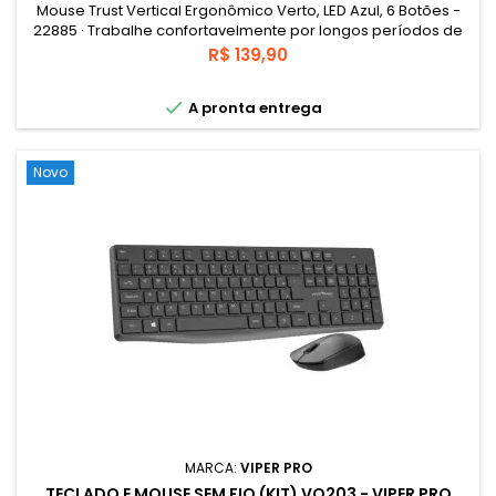
Mouse Trust Vertical Ergonômico Verto, LED Azul, 6 Botões -
22885 · Trabalhe confortavelmente por longos períodos de
tempo, evitando mal estar no braço e pulso · Apoio
Preço
R$ 139,90
confortável para polegar e revestimento em borracha para
uma aderência perfeita · Botão seletor de velocidade

A pronta entrega
(1000/1600 DPI) · 2 botões de polegar: retroceder e avançar
no navegador
Novo
MARCA:
VIPER PRO
TECLADO E MOUSE SEM FIO (KIT) VO203 - VIPER PRO