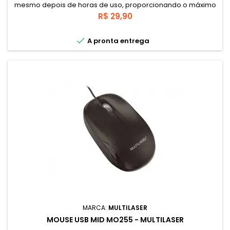
mesmo depois de horas de uso, proporcionando o máximo
conforto. Mouse Pad é impermeável, com superfície de
Preço
R$ 29,90
pano processado , para melhorar o deslizamento do
mouse.

A pronta entrega
MARCA:
MULTILASER
MOUSE USB MID MO255 - MULTILASER