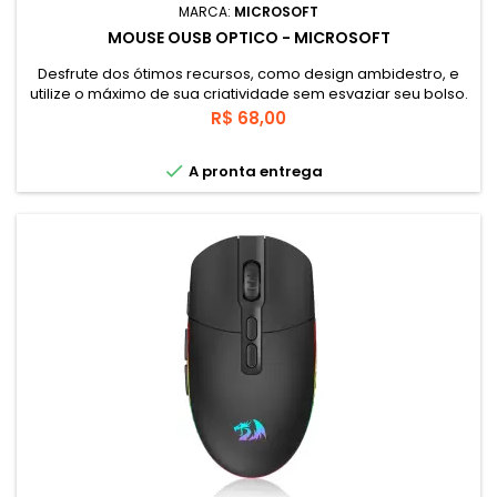
MARCA:
MICROSOFT
MOUSE OUSB OPTICO - MICROSOFT
Desfrute dos ótimos recursos, como design ambidestro, e
utilize o máximo de sua criatividade sem esvaziar seu bolso.
Com este mouse, você pode confiar na tecnologia óptica
Preço
R$ 68,00
para controle preciso e suave. Use a roda de rolagem para
navegação rápida e confiante e os botões personalizáveis

A pronta entrega
para acesso de um clique a seus documentos, arquivos de
música e...