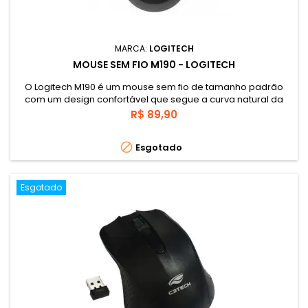
MARCA:
LOGITECH
MOUSE SEM FIO M190 - LOGITECH
O Logitech M190 é um mouse sem fio de tamanho padrão
com um design confortável que segue a curva natural da
mão. Um mouse feito para conforto e praticidade no seu dia
Preço
R$ 89,90
a dia, livre dos fios, proporcionando maior liberdade na hora
de escolher seu local de trabalho ou estudo.

Esgotado
Esgotado