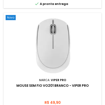
sentirá confortável mesmo depois de usar por muitas horas.

A pronta entrega
Rastreamento óptico em alta definição (1000 dpi) que
permite um controle...
Novo
MARCA:
VIPER PRO
MOUSE SEM FIO VO201 BRANCO - VIPER PRO
Preço
R$ 49,90