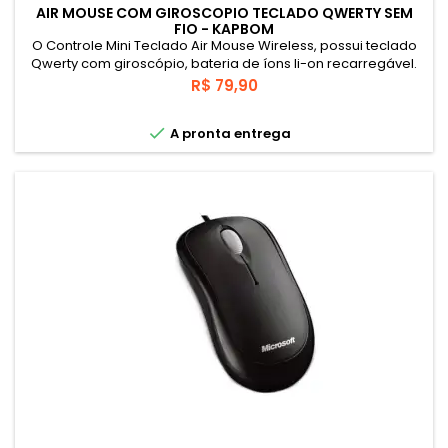
AIR MOUSE COM GIROSCOPIO TECLADO QWERTY SEM
FIO - KAPBOM
O Controle Mini Teclado Air Mouse Wireless, possui teclado
Qwerty com giroscópio, bateria de íons li-on recarregável.
Compatível com vários dispositivos eletrônicos. Sistemas
Preço
R$ 79,90
Android, Windows, Linux e Mac-OS. Informações Técnicas:
Fabricante/Marca: Kapbom Modelo: KA-1999 Cor: Preto

A pronta entrega
Wireless: 2.4GHZ (Adaptador nano USB) Teclado: QWERTY
Luminoso (suporta...