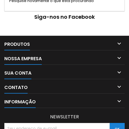
Pesquise novamente o que está procurando
Siga-nos no Facebook

PRODUTOS

NOSSA EMPRESA

SUA CONTA

CONTATO

INFORMAÇÃO
NEWSLETTER